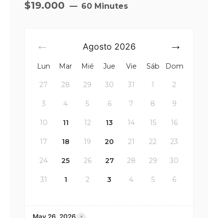
$19.000
60 Minutes
Cata
de
Agosto
2026
vinos
"Chile
Lun
Mar
Mié
Jue
Vie
Sáb
Dom
en
tu
27
28
29
30
31
1
2
copa"
cantidad
3
4
5
6
7
8
9
10
11
12
13
14
15
16
17
18
19
20
21
22
23
24
25
26
27
28
29
30
31
1
2
3
4
5
6
×
May 26, 2026