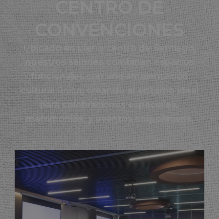
CENTRO DE
CONVENCIONES
Ubicado en pleno centro de Santiago,
nuestros salones combinan espacios
funcionales con una ambientación
cultural única, creando el entorno ideal
para celebraciones especiales,
matrimonios y eventos corporativos.