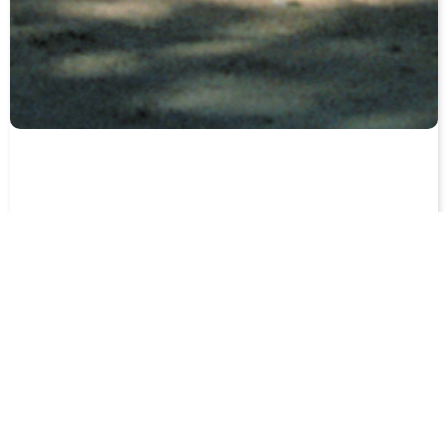
Museo Colchagua
Es uno de los museos privados más
reconocidos de América Latina,
perteneciente a la
Fundación Cardoen
.
Sus salas y pabellones recorren desde la
Paleontología, pasando por arqueología
chilena, iglesia, aperos de huaso; con
especial foco en nuestras culturas
originarias, el período del Reino de Chile, la